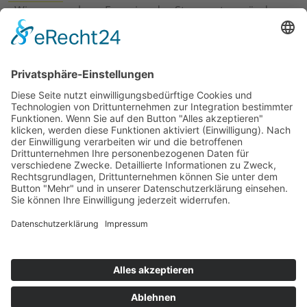
›
Wie erneuerbare Energien das Stromnetz verändern
›
Digitalisierung Energiewirtschaft: Effizienz, Netze und
Prozesse
›
Elektromobilität Energie: Chancen, Netze und
Geschäftsmodelle
›
Vorstandswechsel Westenergie: Böddeling übernimmt
befristet
›
Wasserstoff-Hochlauf: Dialog, Infrastruktur und
konkrete Schritte
›
Solaranlage Regenbogenfarben: FC St. Pauli und
LichtBlick installieren erste weltweite Anlage
Jetzt an der STUDIE360 teilnehmen
Wir möchten Transparenz mit einheitlichen Kriterien
schaffen und Hürden abbauen, deshalb ist uns Ihre
kostenlose Teilnahme wichtig. Die Ergebnisse werden
umgehend nach Teilnahme und Auswertung auf
unserer Webseite zur Verfügung gestellt.