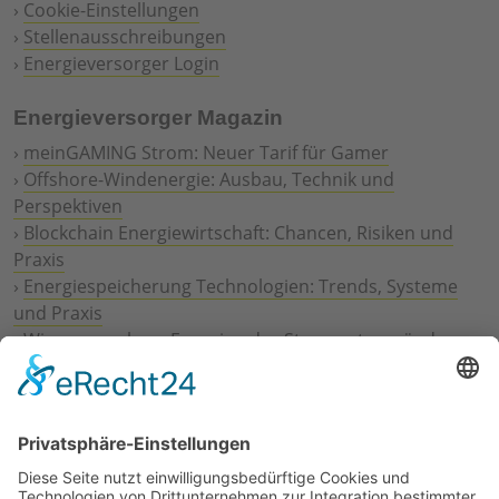
›
Cookie-Einstellungen
›
Stellenausschreibungen
›
Energieversorger Login
Energieversorger Magazin
›
meinGAMING Strom: Neuer Tarif für Gamer
›
Offshore-Windenergie: Ausbau, Technik und
Perspektiven
›
Blockchain Energiewirtschaft: Chancen, Risiken und
Praxis
›
Energiespeicherung Technologien: Trends, Systeme
und Praxis
›
Wie erneuerbare Energien das Stromnetz verändern
›
Digitalisierung Energiewirtschaft: Effizienz, Netze und
Prozesse
›
Elektromobilität Energie: Chancen, Netze und
Geschäftsmodelle
›
Vorstandswechsel Westenergie: Böddeling übernimmt