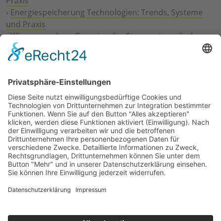
Praxis
›
Energiespeicherung Technologien: Trends, Systeme
und Praxis
›
Wie erneuerbare Energien das Stromnetz verändern
›
Digitalisierung Energiewirtschaft: Effizienz, Netze und
Prozesse
›
Elektromobilität Energie: Chancen, Netze und
Geschäftsmodelle
›
Vorstandswechsel Westenergie: Böddeling übernimmt
befristet
›
Wasserstoff-Hochlauf: Dialog, Infrastruktur und
konkrete Schritte
›
Solaranlage Regenbogenfarben: FC St. Pauli und
LichtBlick installieren erste weltweite Anlage
Jetzt an der STUDIE360 teilnehmen
Wir möchten Transparenz mit einheitlichen Kriterien
schaffen und Hürden abbauen, deshalb ist uns Ihre
kostenlose Teilnahme wichtig. Die Ergebnisse werden