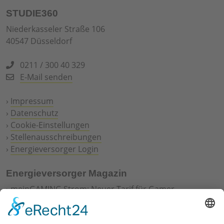
STUDIE360
Niederkasseler Straße 106
40547 Düsseldorf
0211 / 300 40 329
E-Mail senden
›
Impressum
›
Datenschutz
›
Cookie-Einstellungen
›
Stellenausschreibungen
›
Energieversorger Login
Energieversorger Magazin
›
meinGAMING Strom: Neuer Tarif für Gamer
›
Offshore-Windenergie: Ausbau, Technik und
Perspektiven