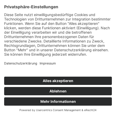
›
Blockchain Energiewirtschaft: Chancen, Risiken und
Praxis
›
Energiespeicherung Technologien: Trends, Systeme
und Praxis
›
Wie erneuerbare Energien das Stromnetz verändern
›
Digitalisierung Energiewirtschaft: Effizienz, Netze und
Prozesse
›
Elektromobilität Energie: Chancen, Netze und
Geschäftsmodelle
›
Vorstandswechsel Westenergie: Böddeling übernimmt
befristet
›
Wasserstoff-Hochlauf: Dialog, Infrastruktur und
konkrete Schritte
›
Solaranlage Regenbogenfarben: FC St. Pauli und
LichtBlick installieren erste weltweite Anlage
Jetzt an der STUDIE360 teilnehmen
Wir möchten Transparenz mit einheitlichen Kriterien
schaffen und Hürden abbauen, deshalb ist uns Ihre