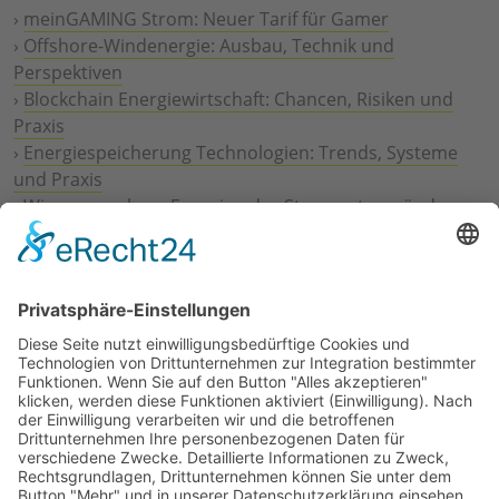
›
meinGAMING Strom: Neuer Tarif für Gamer
›
Offshore-Windenergie: Ausbau, Technik und
Perspektiven
›
Blockchain Energiewirtschaft: Chancen, Risiken und
Praxis
›
Energiespeicherung Technologien: Trends, Systeme
und Praxis
›
Wie erneuerbare Energien das Stromnetz verändern
›
Digitalisierung Energiewirtschaft: Effizienz, Netze und
Prozesse
›
Elektromobilität Energie: Chancen, Netze und
Geschäftsmodelle
›
Vorstandswechsel Westenergie: Böddeling übernimmt
befristet
›
Wasserstoff-Hochlauf: Dialog, Infrastruktur und
konkrete Schritte
›
Solaranlage Regenbogenfarben: FC St. Pauli und
LichtBlick installieren erste weltweite Anlage