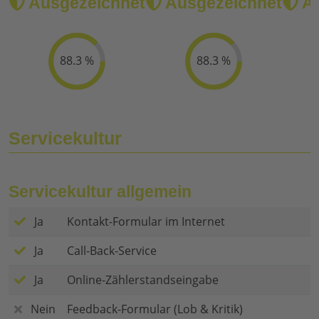
Ausgezeichnet
Ausgezeichnet
Au
88.3 %
88.3 %
Servicekultur
Servicekultur allgemein
Ja
Kontakt-Formular im Internet
Ja
Call-Back-Service
Ja
Online-Zählerstandseingabe
Nein
Feedback-Formular (Lob & Kritik)