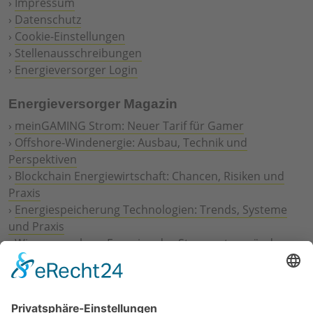
›
Impressum
›
Datenschutz
›
Cookie-Einstellungen
›
Stellenausschreibungen
›
Energieversorger Login
Energieversorger Magazin
›
meinGAMING Strom: Neuer Tarif für Gamer
›
Offshore-Windenergie: Ausbau, Technik und
Perspektiven
›
Blockchain Energiewirtschaft: Chancen, Risiken und
Praxis
›
Energiespeicherung Technologien: Trends, Systeme
und Praxis
›
Wie erneuerbare Energien das Stromnetz verändern
›
Digitalisierung Energiewirtschaft: Effizienz, Netze und
Prozesse
›
Elektromobilität Energie: Chancen, Netze und
Geschäftsmodelle