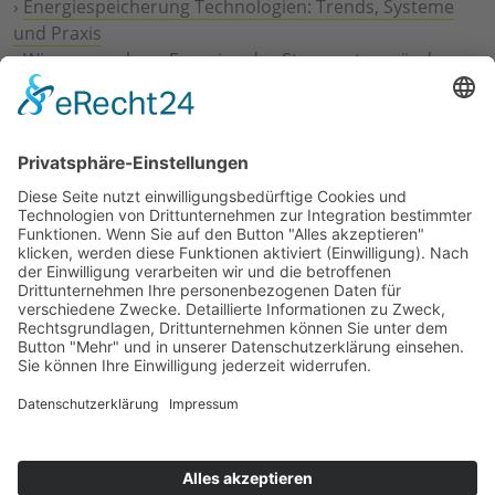
›
Energiespeicherung Technologien: Trends, Systeme
und Praxis
›
Wie erneuerbare Energien das Stromnetz verändern
›
Digitalisierung Energiewirtschaft: Effizienz, Netze und
Prozesse
›
Elektromobilität Energie: Chancen, Netze und
Geschäftsmodelle
›
Vorstandswechsel Westenergie: Böddeling übernimmt
befristet
›
Wasserstoff-Hochlauf: Dialog, Infrastruktur und
konkrete Schritte
›
Solaranlage Regenbogenfarben: FC St. Pauli und
LichtBlick installieren erste weltweite Anlage
Jetzt an der STUDIE360 teilnehmen
Wir möchten Transparenz mit einheitlichen Kriterien
schaffen und Hürden abbauen, deshalb ist uns Ihre
kostenlose Teilnahme wichtig. Die Ergebnisse werden
umgehend nach Teilnahme und Auswertung auf