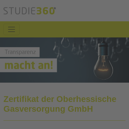
Zertifikat der Oberhessische
Gasversorgung GmbH