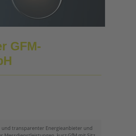
der GFM-
bH
er und transparenter Energieanbieter und
ür Messdienstleistungen, kurz GfM mit Sitz