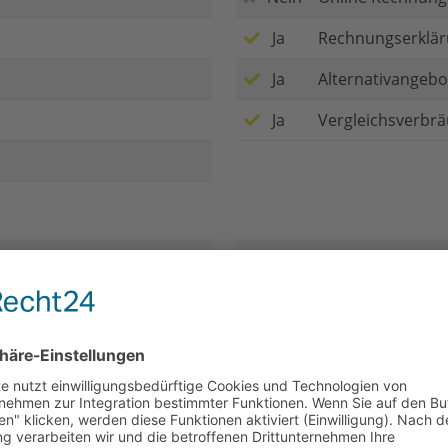
Ja
Rechnungserklär
Ja
Alternativangebo
Ja
Vergleichsverbr
Nummer der Hotline
Erreichbarkeit