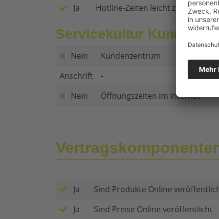
Ja
Hotline-Zeiten leicht zu finden
Servicekultur Kundenze
Nein
Kundenzentrum
Anschrift
-
Nein
Öffnungszeiten im Internet
Vertragskomponente
Ja
Sind Produkte Online veröffentlic
Ja
Sind Preise Online veröffentlicht