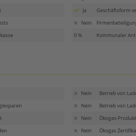
t
Ja
Geschäftsform ve
ests
Nein
Firmenbeteiligun
rkasse
0 %
Kommunaler Ante
Nein
Betrieb von Lad
giesparen
Nein
Betrieb von Lad
t
Nein
Ökogas-Produk
den
Nein
Ökogas Zertifik