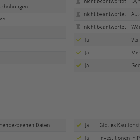
nicht beantwortet
Dyn
serhöhungen
nicht beantwortet
Aut
ise
nicht beantwortet
Wär
Ja
Ver
Ja
Meh
Ja
Ged
sonenbezogenen Daten
Ja
Gibt es Kautionsf
Ja
Investitionen in