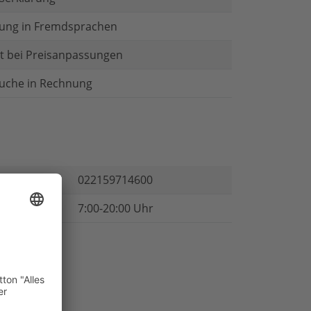
ung in Fremdsprachen
t bei Preisanpassungen
äuche in Rechnung
022159714600
7:00-20:00 Uhr