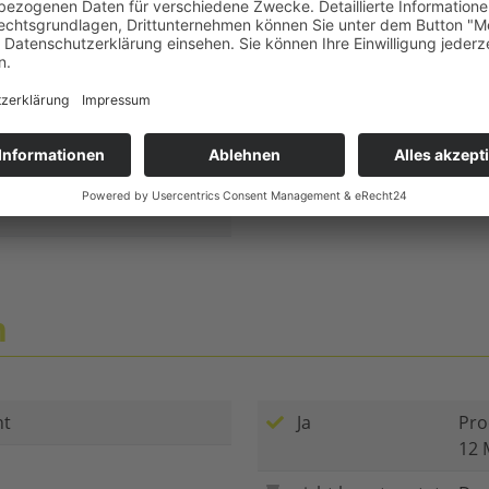
ntrum
Öffnungszeiten
n
ht
Ja
Pro
12 