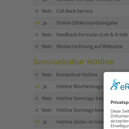
Nein
Call-Back-Service
Ja
Online-Zählerstandseingabe
Nein
Feedback-Formular (Lob & Kritik)
Nein
Musterrechnung auf Webseite
Servicekultur Hotline
Nein
Kostenlose Hotline
Ja
Hotline Wochentrags besetzt
Nein
Hotline Samstags besetzt
Nein
Hotline Sonntags besetzt
Ja
Hotline-Zeiten im Internet