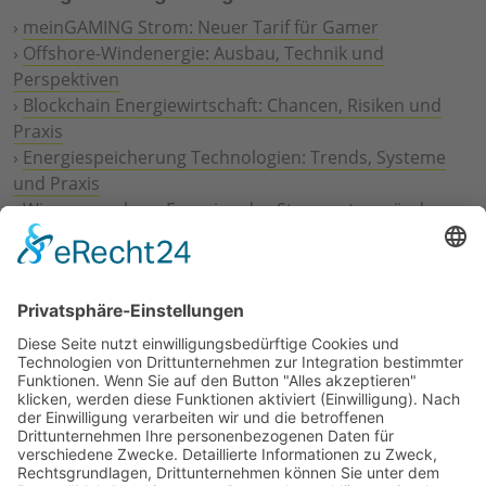
›
meinGAMING Strom: Neuer Tarif für Gamer
›
Offshore-Windenergie: Ausbau, Technik und
Perspektiven
›
Blockchain Energiewirtschaft: Chancen, Risiken und
Praxis
›
Energiespeicherung Technologien: Trends, Systeme
und Praxis
›
Wie erneuerbare Energien das Stromnetz verändern
›
Digitalisierung Energiewirtschaft: Effizienz, Netze und
Prozesse
›
Elektromobilität Energie: Chancen, Netze und
Geschäftsmodelle
›
Vorstandswechsel Westenergie: Böddeling übernimmt
befristet
›
Wasserstoff-Hochlauf: Dialog, Infrastruktur und
konkrete Schritte
›
Solaranlage Regenbogenfarben: FC St. Pauli und
LichtBlick installieren erste weltweite Anlage