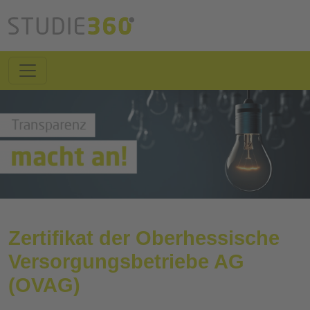
Zertifikat der Oberhessische
Versorgungsbetriebe AG
(OVAG)