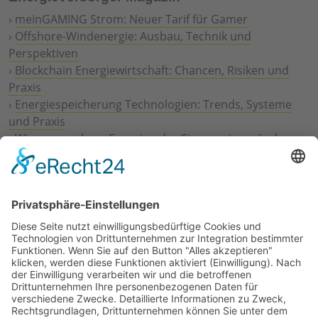
›
meinGAMING Strom: Neuer Tarif für Gamer
›
Offshore-Windenergie: Ausbau, Technik und
Perspektiven
›
Blockchain Energiewirtschaft: Chancen, Risiken und
Praxis
›
Energiespeicherung Technologien: Trends, Systeme
und Praxis
›
Wie erneuerbare Energien das Stromnetz verändern
›
Digitalisierung Energiewirtschaft: Effizienz, Netze und
Prozesse
›
Elektromobilität Energie: Chancen, Netze und
Geschäftsmodelle
›
Vorstandswechsel Westenergie: Böddeling übernimmt
befristet
›
Wasserstoff-Hochlauf: Dialog, Infrastruktur und
konkrete Schritte
›
Solaranlage Regenbogenfarben: FC St. Pauli und
LichtBlick installieren erste weltweite Anlage