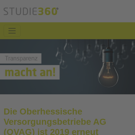
Die Oberhessische
Versorgungsbetriebe AG
(OVAG) ist 2019 erneut