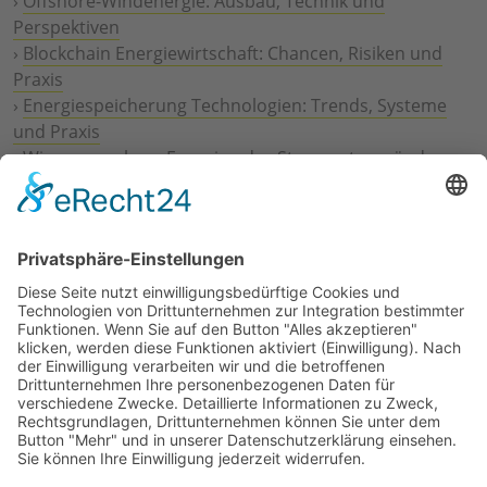
›
Offshore-Windenergie: Ausbau, Technik und
Perspektiven
›
Blockchain Energiewirtschaft: Chancen, Risiken und
Praxis
›
Energiespeicherung Technologien: Trends, Systeme
und Praxis
›
Wie erneuerbare Energien das Stromnetz verändern
›
Digitalisierung Energiewirtschaft: Effizienz, Netze und
Prozesse
›
Elektromobilität Energie: Chancen, Netze und
Geschäftsmodelle
›
Vorstandswechsel Westenergie: Böddeling übernimmt
befristet
›
Wasserstoff-Hochlauf: Dialog, Infrastruktur und
konkrete Schritte
›
Solaranlage Regenbogenfarben: FC St. Pauli und
LichtBlick installieren erste weltweite Anlage
Jetzt an der STUDIE360 teilnehmen