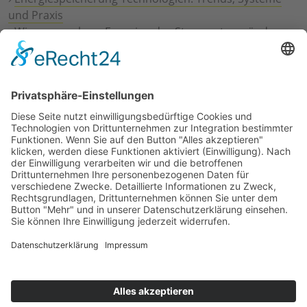
und Praxis
›
Wie erneuerbare Energien das Stromnetz verändern
›
Digitalisierung Energiewirtschaft: Effizienz, Netze und
Prozesse
›
Elektromobilität Energie: Chancen, Netze und
Geschäftsmodelle
›
Vorstandswechsel Westenergie: Böddeling übernimmt
befristet
›
Wasserstoff-Hochlauf: Dialog, Infrastruktur und
konkrete Schritte
›
Solaranlage Regenbogenfarben: FC St. Pauli und
LichtBlick installieren erste weltweite Anlage
Jetzt an der STUDIE360 teilnehmen
Wir möchten Transparenz mit einheitlichen Kriterien
schaffen und Hürden abbauen, deshalb ist uns Ihre
kostenlose Teilnahme wichtig. Die Ergebnisse werden
umgehend nach Teilnahme und Auswertung auf