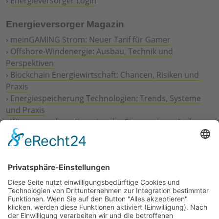
›
Energieversorger Login
Energieversorger Magazin
›
meinGAMING Strom: Neuer Tarif für Gamer
›
Offshore-Windenergie: Ausbau, Technik und
Perspektiven
›
Blockchain Energiewirtschaft: Chancen, Risiken und
Praxis
›
Energiespeicherung Technologien: Trends, Systeme
und Praxis
›
Wie erneuerbare Energien das Stromnetz verändern
›
Digitalisierung Energiewirtschaft: Effizienz, Netze und
Prozesse
›
Elektromobilität Energie: Chancen, Netze und
Geschäftsmodelle
›
Vorstandswechsel Westenergie: Böddeling übernimmt
befristet
›
Wasserstoff-Hochlauf: Dialog, Infrastruktur und
konkrete Schritte