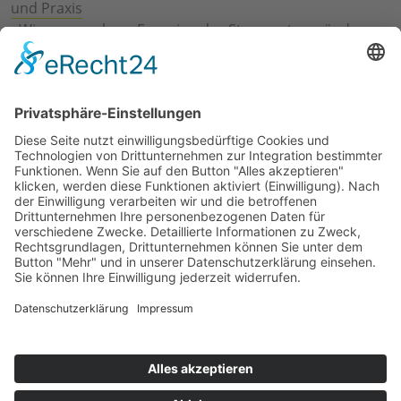
und Praxis
›
Wie erneuerbare Energien das Stromnetz verändern
›
Digitalisierung Energiewirtschaft: Effizienz, Netze und
Prozesse
›
Elektromobilität Energie: Chancen, Netze und
Geschäftsmodelle
›
Vorstandswechsel Westenergie: Böddeling übernimmt
befristet
›
Wasserstoff-Hochlauf: Dialog, Infrastruktur und
konkrete Schritte
›
Solaranlage Regenbogenfarben: FC St. Pauli und
LichtBlick installieren erste weltweite Anlage
Jetzt an der STUDIE360 teilnehmen
Wir möchten Transparenz mit einheitlichen Kriterien
schaffen und Hürden abbauen, deshalb ist uns Ihre
kostenlose Teilnahme wichtig. Die Ergebnisse werden
umgehend nach Teilnahme und Auswertung auf