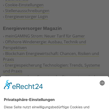
›
Cookie-Einstellungen
›
Stellenausschreibungen
›
Energieversorger Login
Energieversorger Magazin
›
meinGAMING Strom: Neuer Tarif für Gamer
›
Offshore-Windenergie: Ausbau, Technik und
Perspektiven
›
Blockchain Energiewirtschaft: Chancen, Risiken und
Praxis
›
Energiespeicherung Technologien: Trends, Systeme
und Praxis
›
Wie erneuerbare Energien das Stromnetz verändern
›
Digitalisierung Energiewirtschaft: Effizienz, Netze und
Prozesse
›
Elektromobilität Energie: Chancen, Netze und
Geschäftsmodelle
›
Vorstandswechsel Westenergie: Böddeling übernimmt