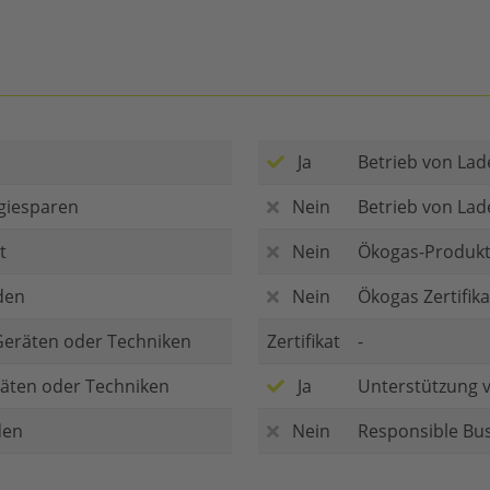
Ja
Betrieb von Lad
giesparen
Nein
Betrieb von Lad
t
Nein
Ökogas-Produk
den
Nein
Ökogas Zertifik
e Geräten oder Techniken
Zertifikat
-
räten oder Techniken
Ja
Unterstützung 
den
Nein
Responsible Bu