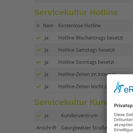
Servicekultur Hotline
Nein
Kostenlose Hotline
Ja
Hotline Wochentrags besetzt
Ja
Hotline Samstags besetzt
Ja
Hotline Sonntags besetzt
Ja
Hotline-Zeiten im Internet
Ja
Hotline-Zeiten leicht zu finden
Servicekultur Kundenze
Ja
Kundenzentrum
Anschrift
Georgewitzer Straße 54,