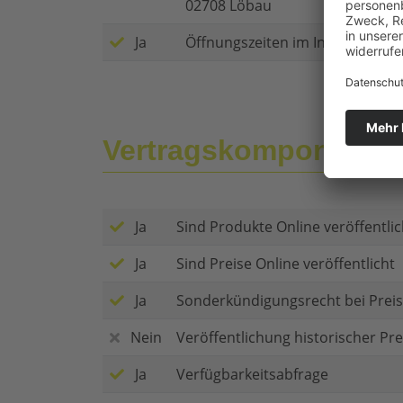
02708 Löbau
Ja
Öffnungszeiten im Internet
Vertragskomponente
Ja
Sind Produkte Online veröffentlic
Ja
Sind Preise Online veröffentlicht
Ja
Sonderkündigungsrecht bei Pre
Nein
Veröffentlichung historischer Pre
Ja
Verfügbarkeitsabfrage