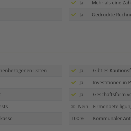
Ja
Mehr als eine Zah
Ja
Gedruckte Rechn
sonenbezogenen Daten
Ja
Gibt es Kautionsf
Ja
Investitionen in
t
Ja
Geschäftsform ve
ests
Nein
Firmenbeteiligun
rkasse
100 %
Kommunaler Ante