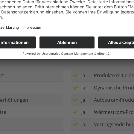
n
ht
Ja
Produkte mit eine
Ja
Dynamische Prod
iserhöhungen
Ja
Autostrom-Produ
ise
Ja
Wärmestrom-Pro
Ja
Vertragsende be