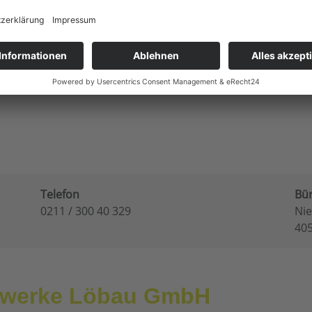
nergieversorger/Stadtwerke-Loebau-GmbH.html
Telefon
Bü
0211 / 300 40 329
Nie
40
dtwerke Löbau GmbH