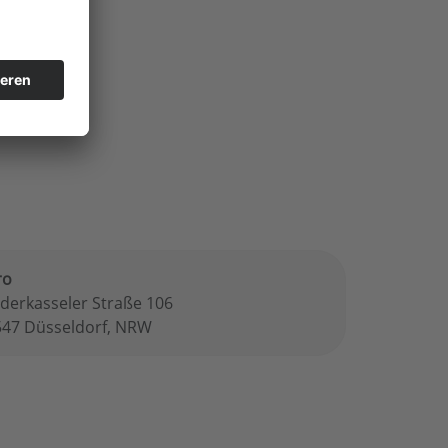
ro
derkasseler Straße 106
547 Düsseldorf, NRW