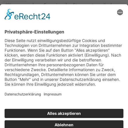
›
Wie erneuerbare Energien das Stromnetz verändern
›
Digitalisierung Energiewirtschaft: Effizienz, Netze und
Prozesse
›
Elektromobilität Energie: Chancen, Netze und
Geschäftsmodelle
›
Vorstandswechsel Westenergie: Böddeling übernimmt
befristet
›
Wasserstoff-Hochlauf: Dialog, Infrastruktur und
konkrete Schritte
›
Solaranlage Regenbogenfarben: FC St. Pauli und
LichtBlick installieren erste weltweite Anlage
Jetzt an der STUDIE360 teilnehmen
Wir möchten Transparenz mit einheitlichen Kriterien
schaffen und Hürden abbauen, deshalb ist uns Ihre
kostenlose Teilnahme wichtig. Die Ergebnisse werden
umgehend nach Teilnahme und Auswertung auf
unserer Webseite zur Verfügung gestellt.