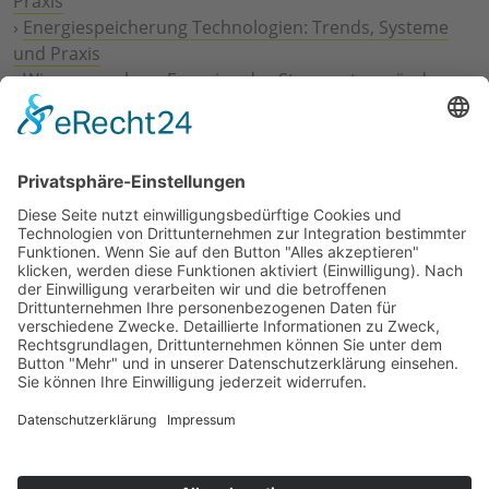
Praxis
›
Energiespeicherung Technologien: Trends, Systeme
und Praxis
›
Wie erneuerbare Energien das Stromnetz verändern
›
Digitalisierung Energiewirtschaft: Effizienz, Netze und
Prozesse
›
Elektromobilität Energie: Chancen, Netze und
Geschäftsmodelle
›
Vorstandswechsel Westenergie: Böddeling übernimmt
befristet
›
Wasserstoff-Hochlauf: Dialog, Infrastruktur und
konkrete Schritte
›
Solaranlage Regenbogenfarben: FC St. Pauli und
LichtBlick installieren erste weltweite Anlage
Jetzt an der STUDIE360 teilnehmen
Wir möchten Transparenz mit einheitlichen Kriterien
schaffen und Hürden abbauen, deshalb ist uns Ihre
kostenlose Teilnahme wichtig. Die Ergebnisse werden