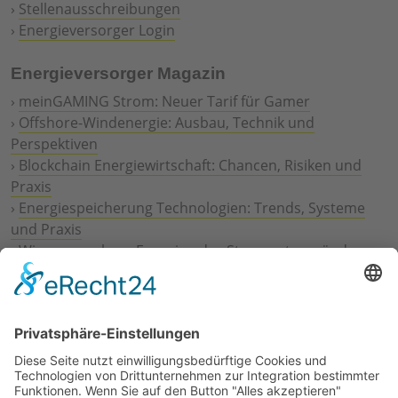
›
Stellenausschreibungen
›
Energieversorger Login
Energieversorger Magazin
›
meinGAMING Strom: Neuer Tarif für Gamer
›
Offshore-Windenergie: Ausbau, Technik und
Perspektiven
›
Blockchain Energiewirtschaft: Chancen, Risiken und
Praxis
›
Energiespeicherung Technologien: Trends, Systeme
und Praxis
›
Wie erneuerbare Energien das Stromnetz verändern
›
Digitalisierung Energiewirtschaft: Effizienz, Netze und
Prozesse
›
Elektromobilität Energie: Chancen, Netze und
Geschäftsmodelle
›
Vorstandswechsel Westenergie: Böddeling übernimmt
befristet