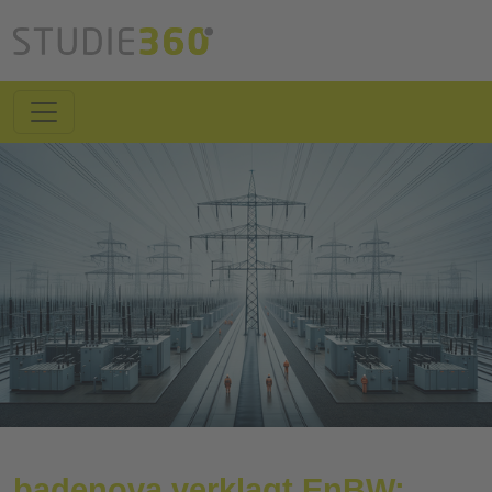
badenova verklagt EnBW: