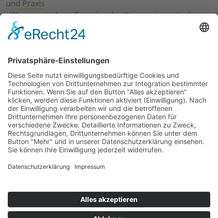
und Praxis
›
Wie erneuerbare Energien das Stromnetz verändern
›
Digitalisierung Energiewirtschaft: Effizienz, Netze und
Prozesse
›
Elektromobilität Energie: Chancen, Netze und
Geschäftsmodelle
›
Vorstandswechsel Westenergie: Böddeling übernimmt
befristet
›
Wasserstoff-Hochlauf: Dialog, Infrastruktur und
konkrete Schritte
›
Solaranlage Regenbogenfarben: FC St. Pauli und
LichtBlick installieren erste weltweite Anlage
Jetzt an der STUDIE360 teilnehmen
Wir möchten Transparenz mit einheitlichen Kriterien
schaffen und Hürden abbauen, deshalb ist uns Ihre
kostenlose Teilnahme wichtig. Die Ergebnisse werden
umgehend nach Teilnahme und Auswertung auf
unserer Webseite zur Verfügung gestellt.