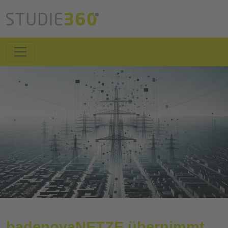
badenovaNETZE übernimmt