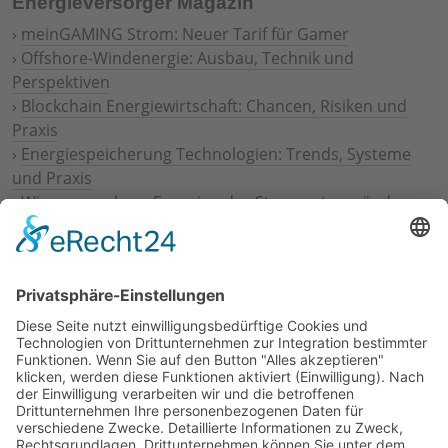
Energieversorger Magazin
›
meinGAMING Strom: Neuer Tarif für Gamer
›
Offshore-Windenergie: Ausbau, Technik und
Perspektiven
›
Blockchain Energiewirtschaft: Chancen, Risiken und
Praxis
›
Energiespeicherung Technologien: Trends, Systeme
und Praxis
›
Wie erneuerbare Energien das Stromnetz verändern
›
Digitalisierung Energiewirtschaft: Effizienz, Netze und
Prozesse
›
Elektromobilität Energie: Chancen, Netze und
Geschäftsmodelle
›
Vorstandswechsel Westenergie: Böddeling übernimmt
befristet
›
Wasserstoff-Hochlauf: Dialog, Infrastruktur und
konkrete Schritte
›
Solaranlage Regenbogenfarben: FC St. Pauli und
LichtBlick installieren erste weltweite Anlage