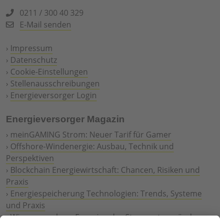
0211 / 300 40 329
E-Mail senden
›
Impressum
›
Datenschutz
›
Cookie-Einstellungen
›
Stellenausschreibungen
›
Energieversorger Login
Energieversorger Magazin
›
meinGAMING Strom: Neuer Tarif für Gamer
›
Offshore-Windenergie: Ausbau, Technik und
Perspektiven
›
Blockchain Energiewirtschaft: Chancen, Risiken und
Praxis
›
Energiespeicherung Technologien: Trends, Systeme
und Praxis
›
Wie erneuerbare Energien das Stromnetz verändern