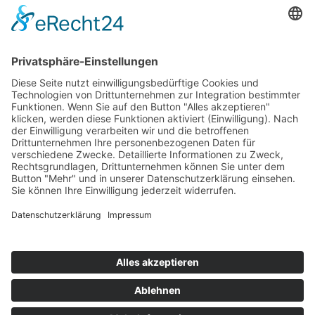
›
Digitalisierung Energiewirtschaft: Effizienz, Netze und
Prozesse
›
Elektromobilität Energie: Chancen, Netze und
Geschäftsmodelle
›
Vorstandswechsel Westenergie: Böddeling übernimmt
befristet
›
Wasserstoff-Hochlauf: Dialog, Infrastruktur und
konkrete Schritte
›
Solaranlage Regenbogenfarben: FC St. Pauli und
LichtBlick installieren erste weltweite Anlage
Jetzt an der STUDIE360 teilnehmen
Wir möchten Transparenz mit einheitlichen Kriterien
schaffen und Hürden abbauen, deshalb ist uns Ihre
kostenlose Teilnahme wichtig. Die Ergebnisse werden
umgehend nach Teilnahme und Auswertung auf
unserer Webseite zur Verfügung gestellt.