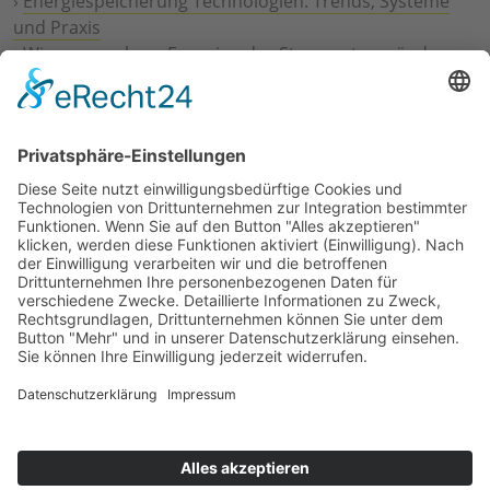
›
Energiespeicherung Technologien: Trends, Systeme
und Praxis
›
Wie erneuerbare Energien das Stromnetz verändern
›
Digitalisierung Energiewirtschaft: Effizienz, Netze und
Prozesse
›
Elektromobilität Energie: Chancen, Netze und
Geschäftsmodelle
›
Vorstandswechsel Westenergie: Böddeling übernimmt
befristet
›
Wasserstoff-Hochlauf: Dialog, Infrastruktur und
konkrete Schritte
›
Solaranlage Regenbogenfarben: FC St. Pauli und
LichtBlick installieren erste weltweite Anlage
Jetzt an der STUDIE360 teilnehmen
Wir möchten Transparenz mit einheitlichen Kriterien
schaffen und Hürden abbauen, deshalb ist uns Ihre
kostenlose Teilnahme wichtig. Die Ergebnisse werden
umgehend nach Teilnahme und Auswertung auf