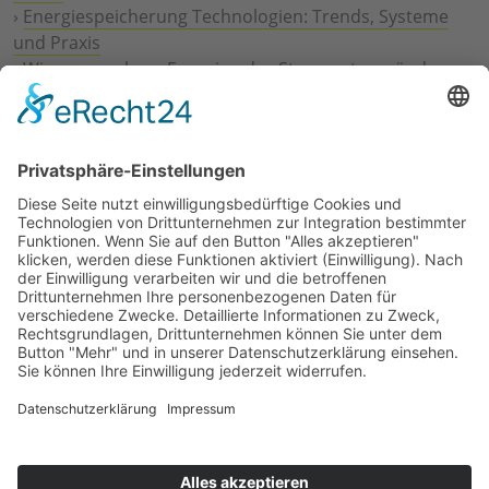
›
Energiespeicherung Technologien: Trends, Systeme
und Praxis
›
Wie erneuerbare Energien das Stromnetz verändern
›
Digitalisierung Energiewirtschaft: Effizienz, Netze und
Prozesse
›
Elektromobilität Energie: Chancen, Netze und
Geschäftsmodelle
›
Vorstandswechsel Westenergie: Böddeling übernimmt
befristet
›
Wasserstoff-Hochlauf: Dialog, Infrastruktur und
konkrete Schritte
›
Solaranlage Regenbogenfarben: FC St. Pauli und
LichtBlick installieren erste weltweite Anlage
Jetzt an der STUDIE360 teilnehmen
Wir möchten Transparenz mit einheitlichen Kriterien
schaffen und Hürden abbauen, deshalb ist uns Ihre
kostenlose Teilnahme wichtig. Die Ergebnisse werden