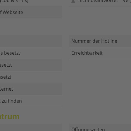
Lob & Kritik)
nicht beantwortet
Ver
f Webseite
Nummer der Hotline
s besetzt
Erreichbarkeit
esetzt
setzt
ternet
t zu finden
ntrum
Öffnungszeiten