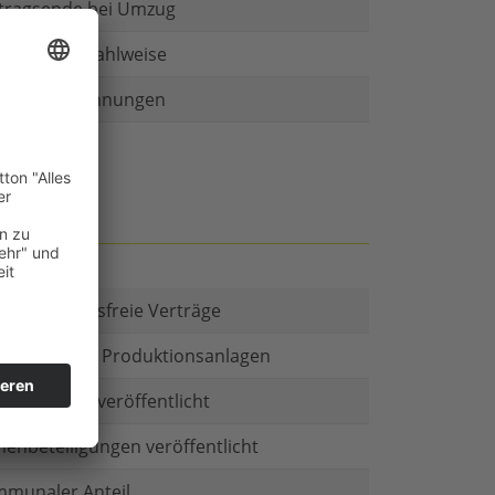
tragsende bei Umzug
r als eine Zahlweise
ruckte Rechnungen
t es Kautionsfreie Verträge
estitionen in Produktionsanlagen
chäftsform veröffentlicht
menbeteiligungen veröffentlicht
munaler Anteil