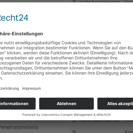
nicht beantwortet
Ver
nicht beantwortet
Meh
chluss
nicht beantwortet
Ged
ung bei
nicht beantwortet
Gib
n Daten
nicht beantwortet
Inv
ung
nicht beantwortet
Ges
ng im Internet
nicht beantwortet
Fir
enetrationstests
%
Kom