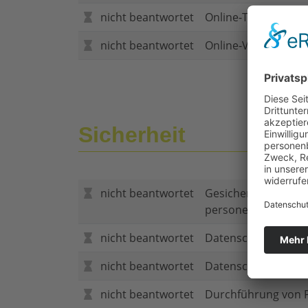
nicht beantwortet
Online-Tarifrechner
nicht beantwortet
Online-Vertragsabs
Sicherheit
nicht beantwortet
Gesicherte Verbind
personenbezogene
nicht beantwortet
Datenschutzerklär
nicht beantwortet
Datenschutzerkläru
nicht beantwortet
Durchführung von P