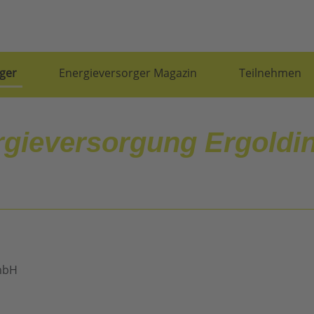
ger
Energieversorger Magazin
Teilnehmen
rgieversorgung Ergoldi
mbH