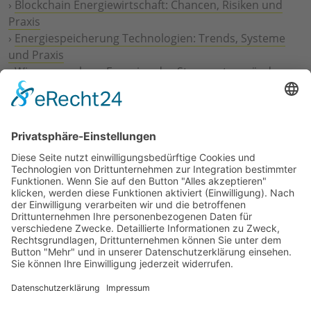
›
Blockchain Energiewirtschaft: Chancen, Risiken und
Praxis
›
Energiespeicherung Technologien: Trends, Systeme
und Praxis
›
Wie erneuerbare Energien das Stromnetz verändern
›
Digitalisierung Energiewirtschaft: Effizienz, Netze und
Prozesse
›
Elektromobilität Energie: Chancen, Netze und
Geschäftsmodelle
›
Vorstandswechsel Westenergie: Böddeling übernimmt
befristet
›
Wasserstoff-Hochlauf: Dialog, Infrastruktur und
konkrete Schritte
›
Solaranlage Regenbogenfarben: FC St. Pauli und
LichtBlick installieren erste weltweite Anlage
Jetzt an der STUDIE360 teilnehmen
Wir möchten Transparenz mit einheitlichen Kriterien
schaffen und Hürden abbauen, deshalb ist uns Ihre