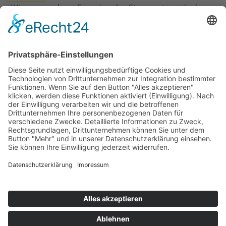
›
Wie erneuerbare Energien das Stromnetz verändern
›
Digitalisierung Energiewirtschaft: Effizienz, Netze und
Prozesse
›
Elektromobilität Energie: Chancen, Netze und
Geschäftsmodelle
›
Vorstandswechsel Westenergie: Böddeling übernimmt
befristet
›
Wasserstoff-Hochlauf: Dialog, Infrastruktur und
konkrete Schritte
›
Solaranlage Regenbogenfarben: FC St. Pauli und
LichtBlick installieren erste weltweite Anlage
Jetzt an der STUDIE360 teilnehmen
Wir möchten Transparenz mit einheitlichen Kriterien
schaffen und Hürden abbauen, deshalb ist uns Ihre
kostenlose Teilnahme wichtig. Die Ergebnisse werden
umgehend nach Teilnahme und Auswertung auf
unserer Webseite zur Verfügung gestellt.