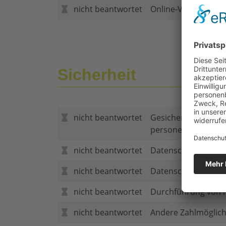
nicht beantwortet
Online-Vertragsabs
Sicherheit
nicht beantwortet
Gesicherte Verbind
personenbezogene
nicht beantwortet
Datenschutzerklär
nicht beantwortet
Datenschutzerkläru
nicht beantwortet
Durchführung von P
nicht beantwortet
Andere Zahlmöglich