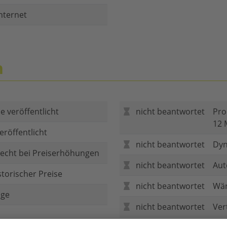
nternet
n
e veröffentlicht
nicht beantwortet
Pro
12 
eröffentlicht
nicht beantwortet
Dyn
echt bei Preiserhöhungen
nicht beantwortet
Aut
storischer Preise
nicht beantwortet
Wär
age
nicht beantwortet
Ver