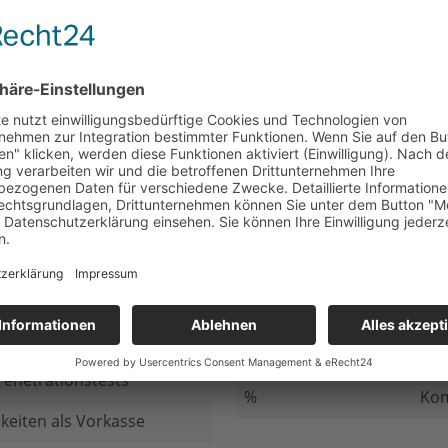
nicht beantwortet
Meh
chluss
nicht beantwortet
Ged
ung bei
nicht beantwortet
Gib
n Daten
nicht beantwortet
Inv
ung
nicht beantwortet
Ges
ng im Internet
nicht beantwortet
Fir
enetrationstests
%
Kom
keiten als Vorkasse