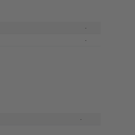
-
-
-