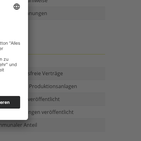
r als eine Zahlweise
ruckte Rechnungen
t es Kautionsfreie Verträge
estitionen in Produktionsanlagen
chäftsform veröffentlicht
menbeteiligungen veröffentlicht
munaler Anteil