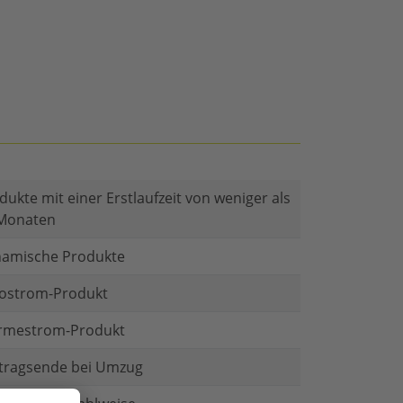
dukte mit einer Erstlaufzeit von weniger als
Monaten
amische Produkte
ostrom-Produkt
mestrom-Produkt
tragsende bei Umzug