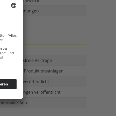
r als eine Zahlweise
ruckte Rechnungen
t es Kautionsfreie Verträge
estitionen in Produktionsanlagen
chäftsform veröffentlicht
menbeteiligungen veröffentlicht
munaler Anteil