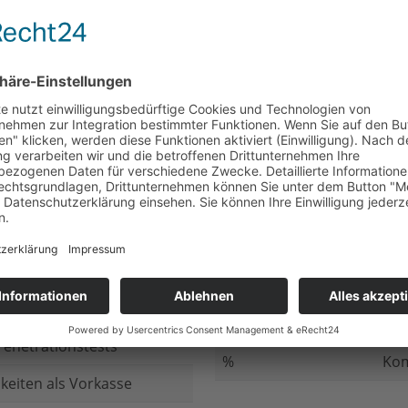
nicht beantwortet
Meh
chluss
nicht beantwortet
Ged
ung bei
nicht beantwortet
Gib
n Daten
nicht beantwortet
Inv
ung
nicht beantwortet
Ges
ng im Internet
nicht beantwortet
Fir
enetrationstests
%
Kom
keiten als Vorkasse