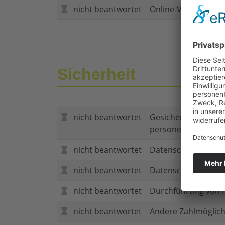
nicht beantwortet
Online-Vertragsabs
Sicherheit
nicht beantwortet
Gesicherte Verbind
personenbezogene
nicht beantwortet
Datenschutzerklär
nicht beantwortet
Datenschutzerkläru
nicht beantwortet
Durchführung von P
nicht beantwortet
Andere Zahlmöglich