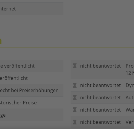
nternet
n
e veröffentlicht
nicht beantwortet
Pro
12 
eröffentlicht
nicht beantwortet
Dyn
echt bei Preiserhöhungen
nicht beantwortet
Aut
storischer Preise
nicht beantwortet
Wär
age
nicht beantwortet
Ver