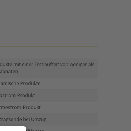
dukte mit einer Erstlaufzeit von weniger als
Monaten
amische Produkte
ostrom-Produkt
mestrom-Produkt
tragsende bei Umzug