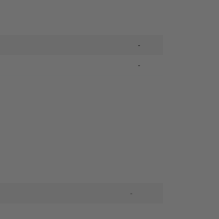
-
-
-