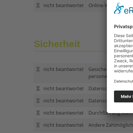
nicht beantwortet
Online-Vertragsabs
Sicherheit
nicht beantwortet
Gesicherte Verbind
personenbezogene
nicht beantwortet
Datenschutzerklär
nicht beantwortet
Datenschutzerkläru
nicht beantwortet
Durchführung von P
nicht beantwortet
Andere Zahlmöglich