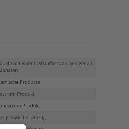
dukte mit einer Erstlaufzeit von weniger als
Monaten
amische Produkte
ostrom-Produkt
mestrom-Produkt
tragsende bei Umzug