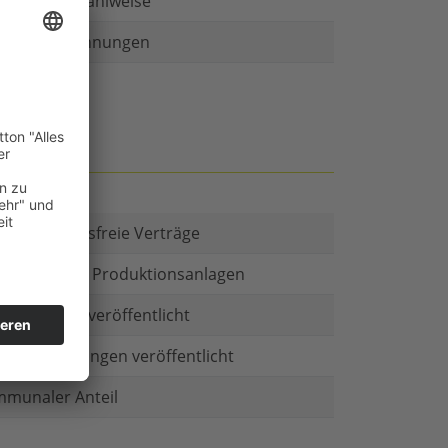
r als eine Zahlweise
ruckte Rechnungen
t es Kautionsfreie Verträge
estitionen in Produktionsanlagen
chäftsform veröffentlicht
menbeteiligungen veröffentlicht
munaler Anteil