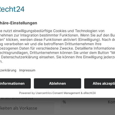
nicht beantwortet
Meh
chluss
nicht beantwortet
Ged
ung bei
nicht beantwortet
Gib
n Daten
nicht beantwortet
Inv
ung
nicht beantwortet
Ges
ng im Internet
nicht beantwortet
Fir
enetrationstests
%
Kom
keiten als Vorkasse