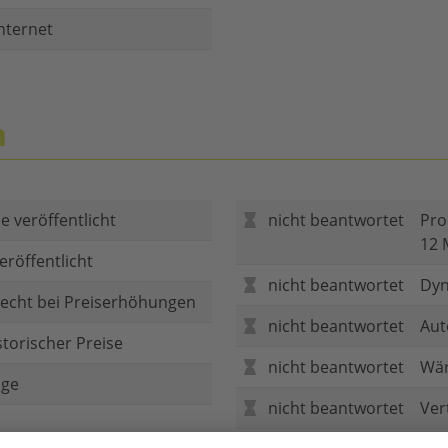
nternet
n
e veröffentlicht
nicht beantwortet
Pro
12 
eröffentlicht
nicht beantwortet
Dyn
echt bei Preiserhöhungen
nicht beantwortet
Aut
storischer Preise
nicht beantwortet
Wär
age
nicht beantwortet
Ver