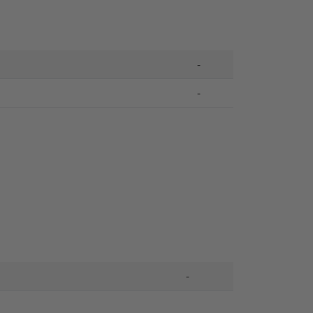
-
-
-