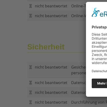
nicht beantwortet
Online-Tarifrechner
nicht beantwortet
Online-Vertragsabs
Sicherheit
nicht beantwortet
Gesicherte Verbind
personenbezogene
nicht beantwortet
Datenschutzerklär
nicht beantwortet
Datenschutzerkläru
nicht beantwortet
Durchführung von P