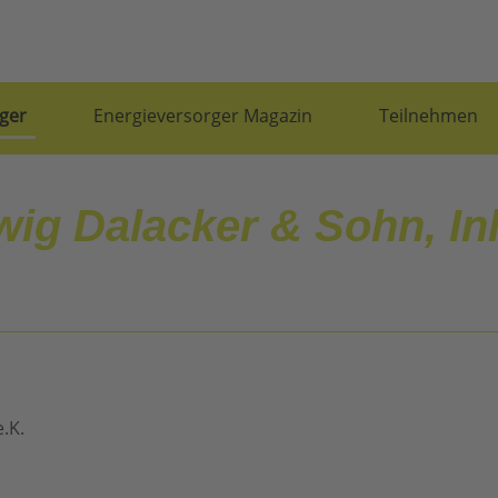
ger
Energieversorger Magazin
Teilnehmen
ig Dalacker & Sohn, In
.K.