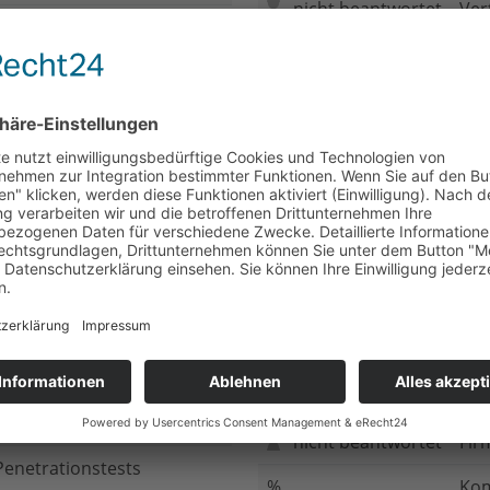
nicht beantwortet
Ver
nicht beantwortet
Meh
chluss
nicht beantwortet
Ged
ung bei
nicht beantwortet
Gib
n Daten
nicht beantwortet
Inv
ung
nicht beantwortet
Ges
ng im Internet
nicht beantwortet
Fir
enetrationstests
%
Kom