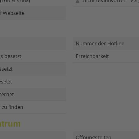
Lob & Kritik)
nicht beantwortet
Ver
f Webseite
Nummer der Hotline
s besetzt
Erreichbarkeit
esetzt
setzt
ternet
t zu finden
ntrum
Öffnungszeiten