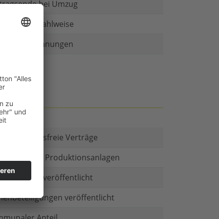
tragsende bei Umzug
r als eine Zahlweise
ruckte Rechnungen
t es Kautionsfreie Verträge
estitionen in Produktionsanlagen
chäftsform veröffentlicht
menbeteiligungen veröffentlicht
munaler Anteil