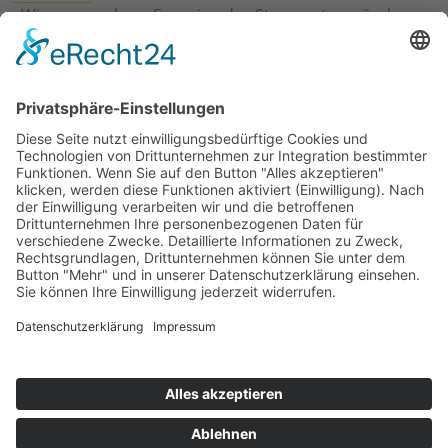
›
Wie erneuerbare Energien das Stromnetz verändern
›
Digitalisierung Energiewirtschaft: Effizienz, Netze und
Prozesse
›
Elektromobilität Energie: Chancen, Netze und
Geschäftsmodelle
›
Vorstandswechsel Westenergie: Böddeling übernimmt
befristet
›
Wasserstoff-Hochlauf: Dialog, Infrastruktur und
konkrete Schritte
›
Solaranlage Regenbogenfarben: FC St. Pauli und
LichtBlick installieren erste weltweite Anlage
Jetzt an der STUDIE360 teilnehmen
Wir möchten Transparenz mit einheitlichen Kriterien
schaffen und Hürden abbauen, deshalb ist uns Ihre
kostenlose Teilnahme wichtig. Die Ergebnisse werden
umgehend nach Teilnahme und Auswertung auf
unserer Webseite zur Verfügung gestellt.