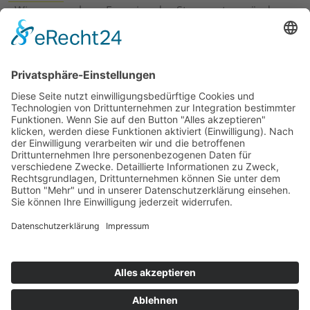
›
Wie erneuerbare Energien das Stromnetz verändern
›
Digitalisierung Energiewirtschaft: Effizienz, Netze und
Prozesse
›
Elektromobilität Energie: Chancen, Netze und
Geschäftsmodelle
›
Vorstandswechsel Westenergie: Böddeling übernimmt
befristet
›
Wasserstoff-Hochlauf: Dialog, Infrastruktur und
konkrete Schritte
›
Solaranlage Regenbogenfarben: FC St. Pauli und
LichtBlick installieren erste weltweite Anlage
Jetzt an der STUDIE360 teilnehmen
Wir möchten Transparenz mit einheitlichen Kriterien
schaffen und Hürden abbauen, deshalb ist uns Ihre
kostenlose Teilnahme wichtig. Die Ergebnisse werden
umgehend nach Teilnahme und Auswertung auf
unserer Webseite zur Verfügung gestellt.