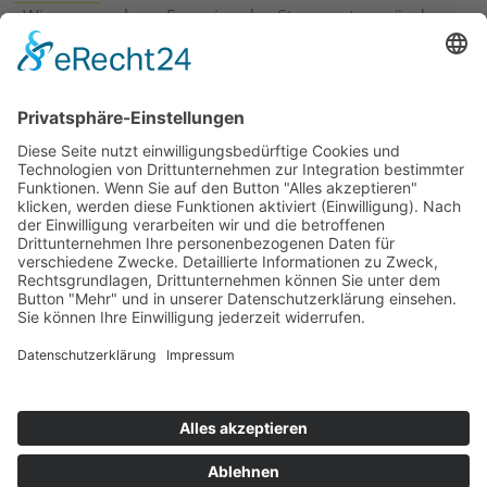
›
Wie erneuerbare Energien das Stromnetz verändern
›
Digitalisierung Energiewirtschaft: Effizienz, Netze und
Prozesse
›
Elektromobilität Energie: Chancen, Netze und
Geschäftsmodelle
›
Vorstandswechsel Westenergie: Böddeling übernimmt
befristet
›
Wasserstoff-Hochlauf: Dialog, Infrastruktur und
konkrete Schritte
›
Solaranlage Regenbogenfarben: FC St. Pauli und
LichtBlick installieren erste weltweite Anlage
Jetzt an der STUDIE360 teilnehmen
Wir möchten Transparenz mit einheitlichen Kriterien
schaffen und Hürden abbauen, deshalb ist uns Ihre
kostenlose Teilnahme wichtig. Die Ergebnisse werden
umgehend nach Teilnahme und Auswertung auf
unserer Webseite zur Verfügung gestellt.