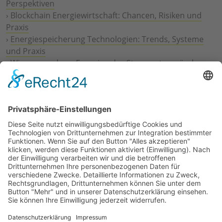
Perspektiven
›
Blockchain Energiewirtschaft: Chancen, Risiken und
Praxis
›
Energiespeicherung Technologien: Trends, Systeme
und Praxis
›
Wie erneuerbare Energien das Stromnetz verändern
›
Digitalisierung Energiewirtschaft: Effizienz, Netze und
Prozesse
›
Elektromobilität Energie: Chancen, Netze und
Geschäftsmodelle
›
Vorstandswechsel Westenergie: Böddeling übernimmt
befristet
›
Wasserstoff-Hochlauf: Dialog, Infrastruktur und
konkrete Schritte
›
Solaranlage Regenbogenfarben: FC St. Pauli und
LichtBlick installieren erste weltweite Anlage
Jetzt an der STUDIE360 teilnehmen
Wir möchten Transparenz mit einheitlichen Kriterien