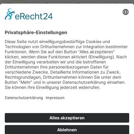
›
Wie erneuerbare Energien das Stromnetz verändern
›
Digitalisierung Energiewirtschaft: Effizienz, Netze und
Prozesse
›
Elektromobilität Energie: Chancen, Netze und
Geschäftsmodelle
›
Vorstandswechsel Westenergie: Böddeling übernimmt
befristet
›
Wasserstoff-Hochlauf: Dialog, Infrastruktur und
konkrete Schritte
›
Solaranlage Regenbogenfarben: FC St. Pauli und
LichtBlick installieren erste weltweite Anlage
Jetzt an der STUDIE360 teilnehmen
Wir möchten Transparenz mit einheitlichen Kriterien
schaffen und Hürden abbauen, deshalb ist uns Ihre
kostenlose Teilnahme wichtig. Die Ergebnisse werden
umgehend nach Teilnahme und Auswertung auf
unserer Webseite zur Verfügung gestellt.