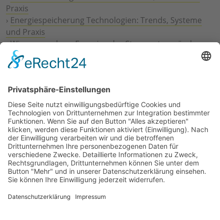
Praxis
›
Energiespeicherung Technologien: Trends, Systeme
und Praxis
›
Wie erneuerbare Energien das Stromnetz verändern
›
Digitalisierung Energiewirtschaft: Effizienz, Netze und
Prozesse
›
Elektromobilität Energie: Chancen, Netze und
Geschäftsmodelle
›
Vorstandswechsel Westenergie: Böddeling übernimmt
befristet
›
Wasserstoff-Hochlauf: Dialog, Infrastruktur und
konkrete Schritte
›
Solaranlage Regenbogenfarben: FC St. Pauli und
LichtBlick installieren erste weltweite Anlage
Jetzt an der STUDIE360 teilnehmen
Wir möchten Transparenz mit einheitlichen Kriterien
schaffen und Hürden abbauen, deshalb ist uns Ihre