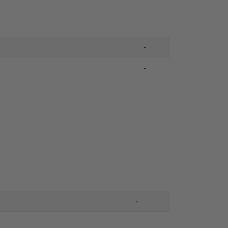
-
-
-