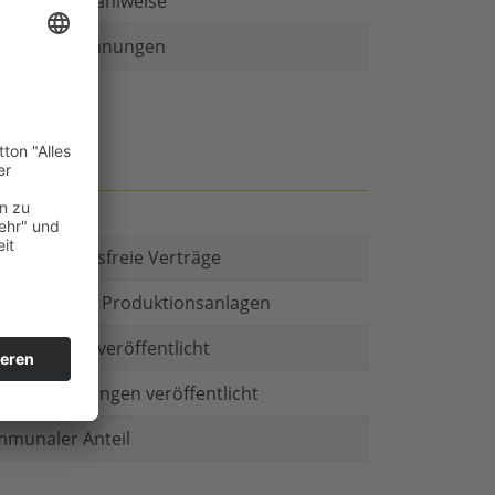
r als eine Zahlweise
ruckte Rechnungen
t es Kautionsfreie Verträge
estitionen in Produktionsanlagen
chäftsform veröffentlicht
menbeteiligungen veröffentlicht
munaler Anteil