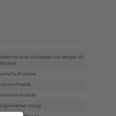
dukte mit einer Erstlaufzeit von weniger als
Monaten
amische Produkte
ostrom-Produkt
mestrom-Produkt
tragsende bei Umzug