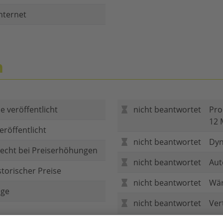
nternet
n
e veröffentlicht
nicht beantwortet
Pro
12 
eröffentlicht
nicht beantwortet
Dyn
echt bei Preiserhöhungen
nicht beantwortet
Aut
storischer Preise
nicht beantwortet
Wär
age
nicht beantwortet
Ver