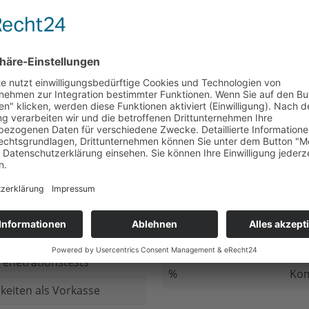
nicht beantwortet
Meh
chluss
nicht beantwortet
Ged
ung bei
nicht beantwortet
Gib
n Daten
nicht beantwortet
Inv
ung
nicht beantwortet
Ges
ng im Internet
nicht beantwortet
Fir
enetrationstests
%
Kom
keiten als Vorkasse