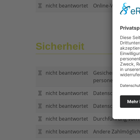
nicht beantwortet
Online-Vertragsabs
Sicherheit
nicht beantwortet
Gesicherte Verbind
personenbezogene
nicht beantwortet
Datenschutzerklär
nicht beantwortet
Datenschutzerkläru
nicht beantwortet
Durchführung von P
nicht beantwortet
Andere Zahlmöglich