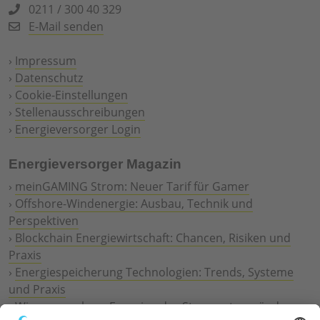
0211 / 300 40 329
E-Mail senden
›
Impressum
›
Datenschutz
›
Cookie-Einstellungen
›
Stellenausschreibungen
›
Energieversorger Login
Energieversorger Magazin
›
meinGAMING Strom: Neuer Tarif für Gamer
›
Offshore-Windenergie: Ausbau, Technik und
Perspektiven
›
Blockchain Energiewirtschaft: Chancen, Risiken und
Praxis
›
Energiespeicherung Technologien: Trends, Systeme
und Praxis
›
Wie erneuerbare Energien das Stromnetz verändern