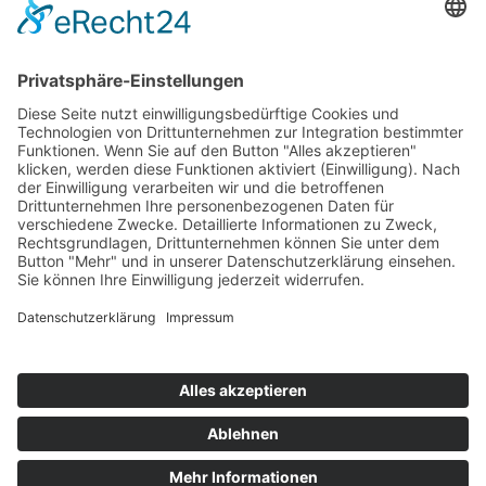
›
Digitalisierung Energiewirtschaft: Effizienz, Netze und
Prozesse
›
Elektromobilität Energie: Chancen, Netze und
Geschäftsmodelle
›
Vorstandswechsel Westenergie: Böddeling übernimmt
befristet
›
Wasserstoff-Hochlauf: Dialog, Infrastruktur und
konkrete Schritte
›
Solaranlage Regenbogenfarben: FC St. Pauli und
LichtBlick installieren erste weltweite Anlage
Jetzt an der STUDIE360 teilnehmen
Wir möchten Transparenz mit einheitlichen Kriterien
schaffen und Hürden abbauen, deshalb ist uns Ihre
kostenlose Teilnahme wichtig. Die Ergebnisse werden
umgehend nach Teilnahme und Auswertung auf
unserer Webseite zur Verfügung gestellt.
Jetzt teilnehmen