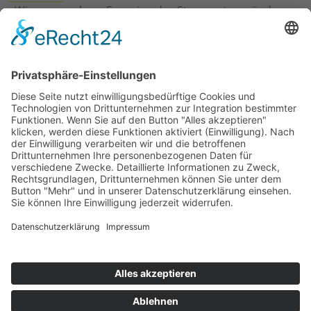
›
Wie erneuerbare Energien das Stromnetz verändern
›
Digitalisierung Energiewirtschaft: Effizienz, Netze und
Prozesse
›
Elektromobilität Energie: Chancen, Netze und
Geschäftsmodelle
›
Vorstandswechsel Westenergie: Böddeling übernimmt
befristet
›
Wasserstoff-Hochlauf: Dialog, Infrastruktur und
konkrete Schritte
›
Solaranlage Regenbogenfarben: FC St. Pauli und
LichtBlick installieren erste weltweite Anlage
Jetzt an der STUDIE360 teilnehmen
Wir möchten Transparenz mit einheitlichen Kriterien
schaffen und Hürden abbauen, deshalb ist uns Ihre
kostenlose Teilnahme wichtig. Die Ergebnisse werden
umgehend nach Teilnahme und Auswertung auf
unserer Webseite zur Verfügung gestellt.