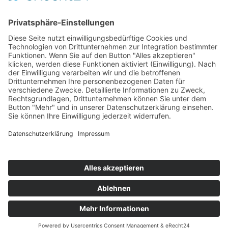
›
Elektromobilität Energie: Chancen, Netze und
Geschäftsmodelle
›
Vorstandswechsel Westenergie: Böddeling übernimmt
befristet
›
Wasserstoff-Hochlauf: Dialog, Infrastruktur und
konkrete Schritte
›
Solaranlage Regenbogenfarben: FC St. Pauli und
LichtBlick installieren erste weltweite Anlage
Jetzt an der STUDIE360 teilnehmen
Wir möchten Transparenz mit einheitlichen Kriterien
schaffen und Hürden abbauen, deshalb ist uns Ihre
kostenlose Teilnahme wichtig. Die Ergebnisse werden
umgehend nach Teilnahme und Auswertung auf
unserer Webseite zur Verfügung gestellt.
Jetzt teilnehmen