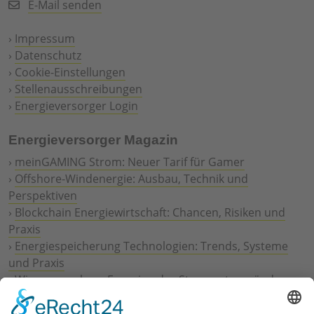
E-Mail senden
›
Impressum
›
Datenschutz
›
Cookie-Einstellungen
›
Stellenausschreibungen
›
Energieversorger Login
Energieversorger Magazin
›
meinGAMING Strom: Neuer Tarif für Gamer
›
Offshore-Windenergie: Ausbau, Technik und
Perspektiven
›
Blockchain Energiewirtschaft: Chancen, Risiken und
Praxis
›
Energiespeicherung Technologien: Trends, Systeme
und Praxis
›
Wie erneuerbare Energien das Stromnetz verändern
›
Digitalisierung Energiewirtschaft: Effizienz, Netze und
Prozesse