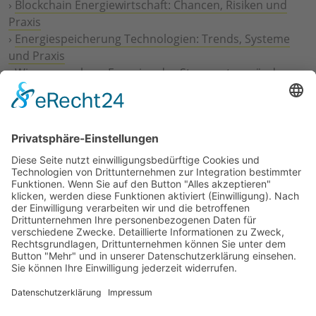
›
Blockchain Energiewirtschaft: Chancen, Risiken und
Praxis
›
Energiespeicherung Technologien: Trends, Systeme
und Praxis
›
Wie erneuerbare Energien das Stromnetz verändern
›
Digitalisierung Energiewirtschaft: Effizienz, Netze und
Prozesse
›
Elektromobilität Energie: Chancen, Netze und
Geschäftsmodelle
›
Vorstandswechsel Westenergie: Böddeling übernimmt
befristet
›
Wasserstoff-Hochlauf: Dialog, Infrastruktur und
konkrete Schritte
›
Solaranlage Regenbogenfarben: FC St. Pauli und
LichtBlick installieren erste weltweite Anlage
Jetzt an der STUDIE360 teilnehmen
Wir möchten Transparenz mit einheitlichen Kriterien
schaffen und Hürden abbauen, deshalb ist uns Ihre