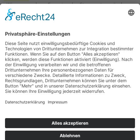
›
Wie erneuerbare Energien das Stromnetz verändern
›
Digitalisierung Energiewirtschaft: Effizienz, Netze und
Prozesse
›
Elektromobilität Energie: Chancen, Netze und
Geschäftsmodelle
›
Vorstandswechsel Westenergie: Böddeling übernimmt
befristet
›
Wasserstoff-Hochlauf: Dialog, Infrastruktur und
konkrete Schritte
›
Solaranlage Regenbogenfarben: FC St. Pauli und
LichtBlick installieren erste weltweite Anlage
Jetzt an der STUDIE360 teilnehmen
Wir möchten Transparenz mit einheitlichen Kriterien
schaffen und Hürden abbauen, deshalb ist uns Ihre
kostenlose Teilnahme wichtig. Die Ergebnisse werden
umgehend nach Teilnahme und Auswertung auf
unserer Webseite zur Verfügung gestellt.