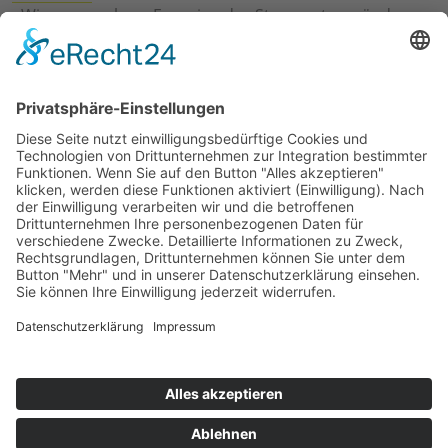
›
Wie erneuerbare Energien das Stromnetz verändern
›
Digitalisierung Energiewirtschaft: Effizienz, Netze und
Prozesse
›
Elektromobilität Energie: Chancen, Netze und
Geschäftsmodelle
›
Vorstandswechsel Westenergie: Böddeling übernimmt
befristet
›
Wasserstoff-Hochlauf: Dialog, Infrastruktur und
konkrete Schritte
›
Solaranlage Regenbogenfarben: FC St. Pauli und
LichtBlick installieren erste weltweite Anlage
Jetzt an der STUDIE360 teilnehmen
Wir möchten Transparenz mit einheitlichen Kriterien
schaffen und Hürden abbauen, deshalb ist uns Ihre
kostenlose Teilnahme wichtig. Die Ergebnisse werden
umgehend nach Teilnahme und Auswertung auf
unserer Webseite zur Verfügung gestellt.