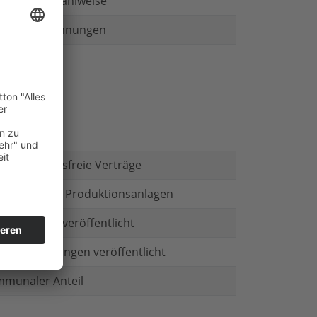
r als eine Zahlweise
ruckte Rechnungen
t es Kautionsfreie Verträge
estitionen in Produktionsanlagen
chäftsform veröffentlicht
menbeteiligungen veröffentlicht
munaler Anteil