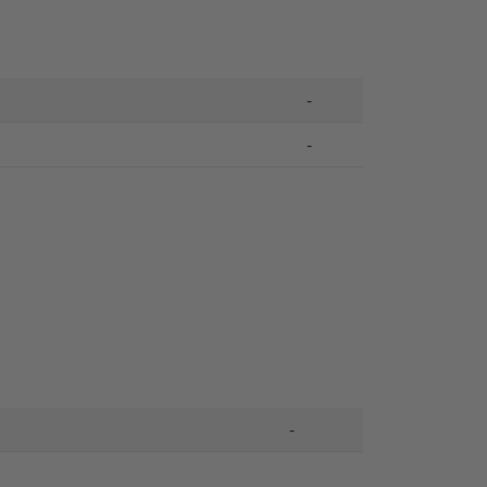
-
-
-