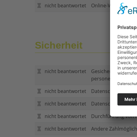
nicht beantwortet
Online-Vertragsabs
Sicherheit
nicht beantwortet
Gesicherte Verbind
personenbezogene
nicht beantwortet
Datenschutzerklär
nicht beantwortet
Datenschutzerkläru
nicht beantwortet
Durchführung von P
nicht beantwortet
Andere Zahlmöglich