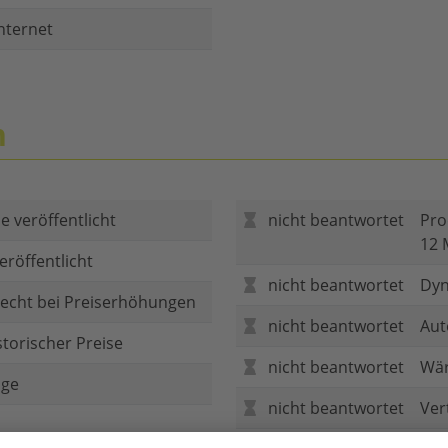
nternet
n
e veröffentlicht
nicht beantwortet
Pro
12 
eröffentlicht
nicht beantwortet
Dyn
echt bei Preiserhöhungen
nicht beantwortet
Aut
storischer Preise
nicht beantwortet
Wär
age
nicht beantwortet
Ver