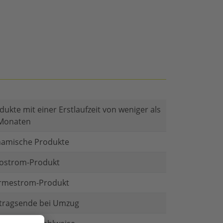
dukte mit einer Erstlaufzeit von weniger als
Monaten
amische Produkte
ostrom-Produkt
mestrom-Produkt
tragsende bei Umzug