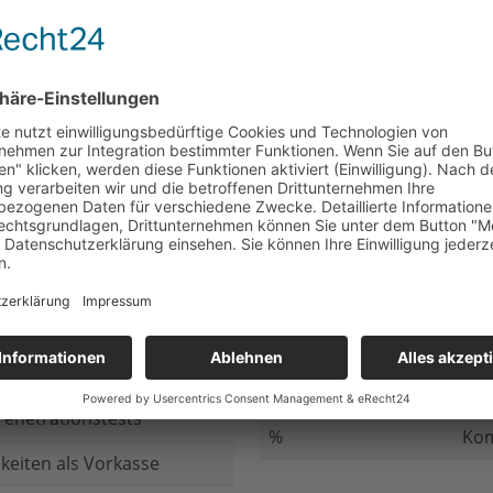
nicht beantwortet
Meh
chluss
nicht beantwortet
Ged
ung bei
nicht beantwortet
Gib
n Daten
nicht beantwortet
Inv
ung
nicht beantwortet
Ges
ng im Internet
nicht beantwortet
Fir
enetrationstests
%
Kom
keiten als Vorkasse