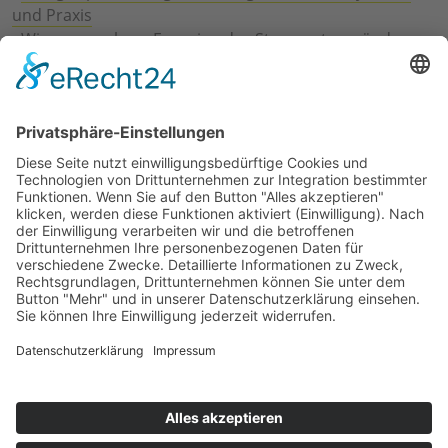
und Praxis
›
Wie erneuerbare Energien das Stromnetz verändern
›
Digitalisierung Energiewirtschaft: Effizienz, Netze und
Prozesse
›
Elektromobilität Energie: Chancen, Netze und
Geschäftsmodelle
›
Vorstandswechsel Westenergie: Böddeling übernimmt
befristet
›
Wasserstoff-Hochlauf: Dialog, Infrastruktur und
konkrete Schritte
›
Solaranlage Regenbogenfarben: FC St. Pauli und
LichtBlick installieren erste weltweite Anlage
Jetzt an der STUDIE360 teilnehmen
Wir möchten Transparenz mit einheitlichen Kriterien
schaffen und Hürden abbauen, deshalb ist uns Ihre
kostenlose Teilnahme wichtig. Die Ergebnisse werden
umgehend nach Teilnahme und Auswertung auf