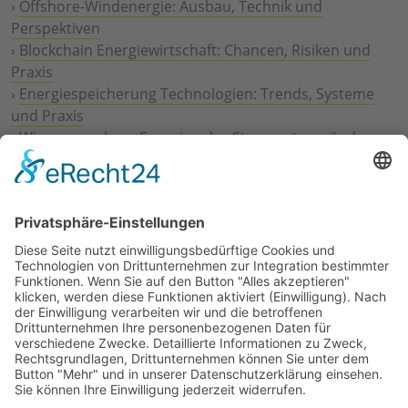
›
Offshore-Windenergie: Ausbau, Technik und
Perspektiven
›
Blockchain Energiewirtschaft: Chancen, Risiken und
Praxis
›
Energiespeicherung Technologien: Trends, Systeme
und Praxis
›
Wie erneuerbare Energien das Stromnetz verändern
›
Digitalisierung Energiewirtschaft: Effizienz, Netze und
Prozesse
›
Elektromobilität Energie: Chancen, Netze und
Geschäftsmodelle
›
Vorstandswechsel Westenergie: Böddeling übernimmt
befristet
›
Wasserstoff-Hochlauf: Dialog, Infrastruktur und
konkrete Schritte
›
Solaranlage Regenbogenfarben: FC St. Pauli und
LichtBlick installieren erste weltweite Anlage
Jetzt an der STUDIE360 teilnehmen