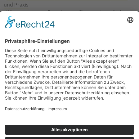
und Praxis
›
Wie erneuerbare Energien das Stromnetz verändern
›
Digitalisierung Energiewirtschaft: Effizienz, Netze und
Prozesse
›
Elektromobilität Energie: Chancen, Netze und
Geschäftsmodelle
›
Vorstandswechsel Westenergie: Böddeling übernimmt
befristet
›
Wasserstoff-Hochlauf: Dialog, Infrastruktur und
konkrete Schritte
›
Solaranlage Regenbogenfarben: FC St. Pauli und
LichtBlick installieren erste weltweite Anlage
Jetzt an der STUDIE360 teilnehmen
Wir möchten Transparenz mit einheitlichen Kriterien
schaffen und Hürden abbauen, deshalb ist uns Ihre
kostenlose Teilnahme wichtig. Die Ergebnisse werden
umgehend nach Teilnahme und Auswertung auf