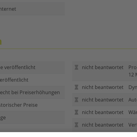
nternet
n
e veröffentlicht
nicht beantwortet
Pro
12 
eröffentlicht
nicht beantwortet
Dyn
echt bei Preiserhöhungen
nicht beantwortet
Aut
storischer Preise
nicht beantwortet
Wär
age
nicht beantwortet
Ver