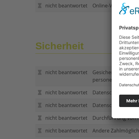
nicht beantwortet
Online-Vertragsabs
Sicherheit
nicht beantwortet
Gesicherte Verbind
personenbezogene
nicht beantwortet
Datenschutzerklär
nicht beantwortet
Datenschutzerkläru
nicht beantwortet
Durchführung von P
nicht beantwortet
Andere Zahlmöglich