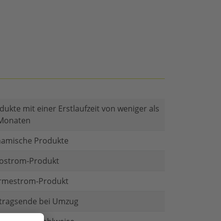
dukte mit einer Erstlaufzeit von weniger als
Monaten
amische Produkte
ostrom-Produkt
mestrom-Produkt
tragsende bei Umzug