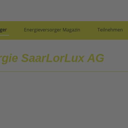
ger
Energieversorger Magazin
Teilnehmen
rgie SaarLorLux AG