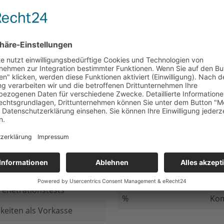
nicht beantwortet
Meh
chluss
nicht beantwortet
Ged
ung bei
nicht beantwortet
Gib
n Daten
nicht beantwortet
Inv
ung
nicht beantwortet
Ges
ng im Internet
nicht beantwortet
Fir
enetrationstests
%
Kom
keiten als Vorkasse