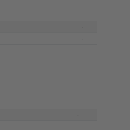
-
-
-