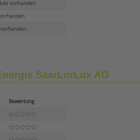
dukt vorhanden
vorhanden
t vorhanden
Energie SaarLorLux AG
Bewertung